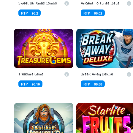
Sweet Jar Xmas Combo
Ancient Fortunes: Zeus
RTP
96.2
RTP
96.02
Treasure Gems
Break Away Deluxe
RTP
96.16
RTP
96.88