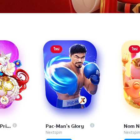
ใหม่
ใหม่
BK8 Starlight Princess
Pac-Man's Glory
Nom N
Nextspin
Nextspi