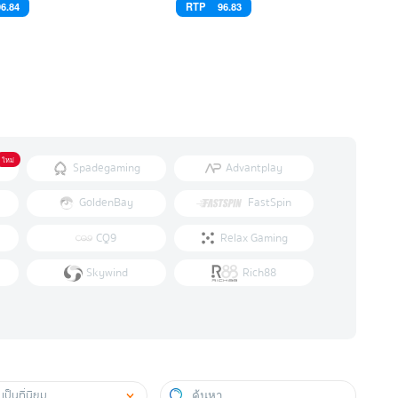
96.84
RTP
96.83
ใหม่
Spadegaming
Advantplay
GoldenBay
FastSpin
CQ9
Relax Gaming
Skywind
Rich88
เป็นที่นิยม