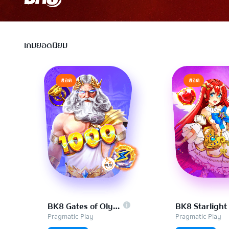
เกมยอดนิยม
ฮอต
ฮอต
BK8 Gates of Olympus 1000
Pragmatic Play
Pragmatic Play