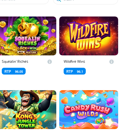
Squealin' Riches
Wildfire Wins
RTP
96.05
RTP
96.1