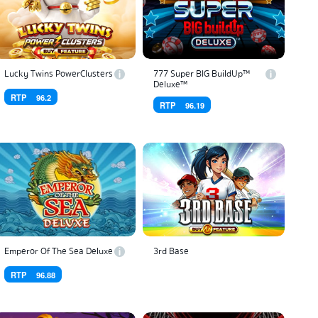
Lucky Twins PowerClusters
777 Super BIG BuildUp™
Deluxe™
RTP
96.2
RTP
96.19
Emperor Of The Sea Deluxe
3rd Base
RTP
96.88