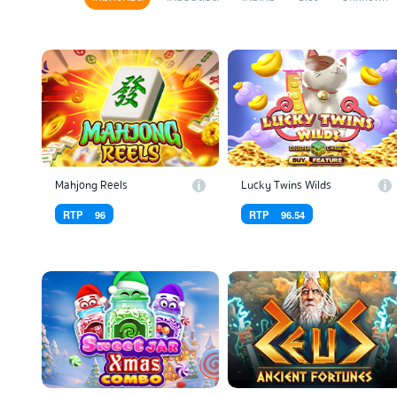
Mahjong Reels
Lucky Twins Wilds
RTP
96
RTP
96.54