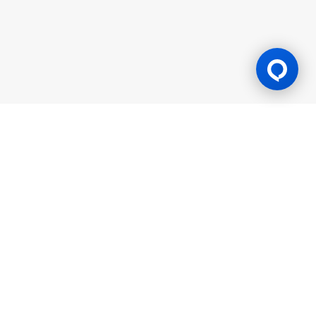
Lesen Permainan
BK8 diuruskan oleh Mettlemind Tech Ltd., nombor pendaftaran:
15779, dengan alamat berdaftar di Hamchako, Mutsamudu,
Pulau Autonomi Anjouan, Kesatuan Comoros. BK8 berlesen dan
dikawal selia oleh Kerajaan Pulau Autonomi Anjouan, Kesatuan