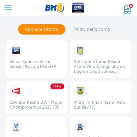
Sponsor Utama
Mitra Kerja sama
Sponsor Utama
Mitra Kerja sama
Gelar Sponsor Resmi
Prinsipal Utama Resmi
Gresini Racing MotoGP
Aston Villa & Logo utama
Bagian Depan Jersey
New
Sponsor Resmi BWF Major
Mitra Taruhan Resmi Asia
Championships 2025 /26
Burnley F.C.